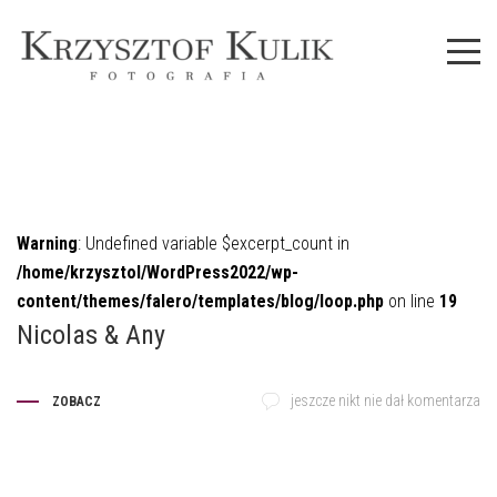
Warning
: Undefined variable $excerpt_count in
/home/krzysztol/WordPress2022/wp-
content/themes/falero/templates/blog/loop.php
on line
19
Nicolas & Any
jeszcze nikt nie dał komentarza
ZOBACZ